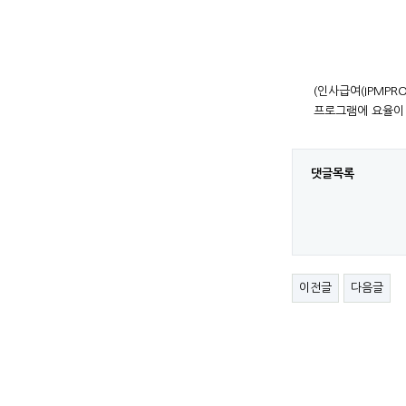
장기요양보험료 =
-------
건강보
(인사급여(IPMPRO)
프로그램에 요율이 적용
댓글목록
이전글
다음글