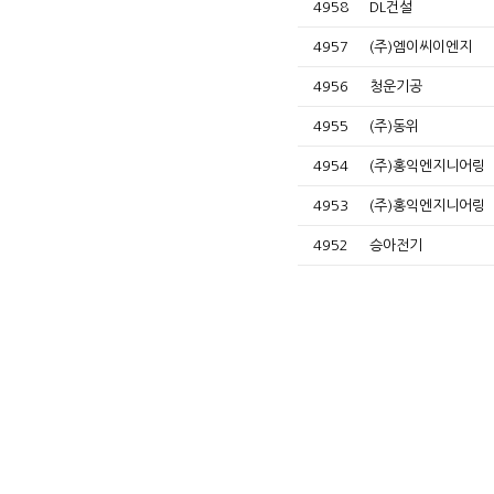
4958
DL건설
4957
(주)엠이씨이엔지
4956
청운기공
4955
(주)동위
4954
(주)홍익엔지니어링
4953
(주)홍익엔지니어링
4952
승아전기