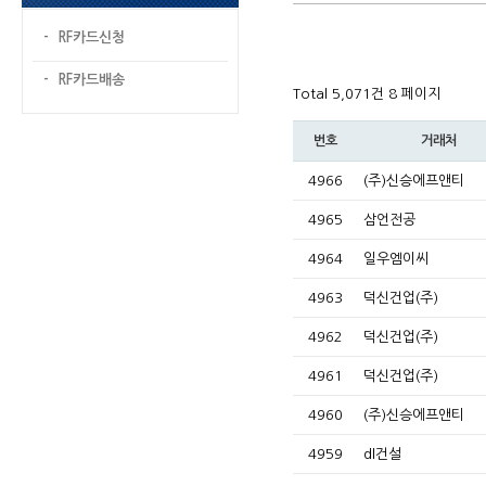
- RF카드신청
- RF카드배송
Total 5,071건
8 페이지
번호
거래처
4966
(주)신승에프앤티
4965
삼언전공
4964
일우엠이씨
4963
덕신건업(주)
4962
덕신건업(주)
4961
덕신건업(주)
4960
(주)신승에프앤티
4959
dl건설